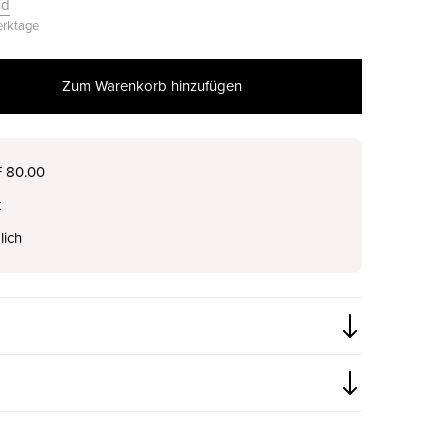
nd
Werktage
Zum Warenkorb hinzufügen
nur noch wenige verfügbar
F 80.00
t
nur noch wenige verfügbar
lich
nur noch wenige verfügbar
nur noch wenige verfügbar