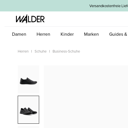
um Hauptinhalt springen
Zur Hauptnavigation springen
Versandkostenfreie L
Damen
Herren
Kinder
Marken
Guides &
Herren
Schuhe
Business-Schuhe
Bildergalerie überspringen