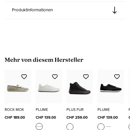
Produktinformationen
Produktgalerie überspringen
Mehr von diesem Hersteller
ROCK MOK
PLUME
PLUS FUR
PLUME
CHF 189.00
CHF 139.00
CHF 259.00
CHF 139.00