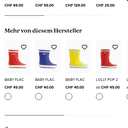
"ELO"
SOCKS
CHF 69.00
CHF 59.00
CHF 129.00
CHF 25.00
Produktgalerie überspringen
Mehr von diesem Hersteller
BABY FLAC
BABY FLAC
BABY FLAC
LOLLY POP 2
CHF 45.00
CHF 40.00
CHF 40.00
ab
CHF 45.00