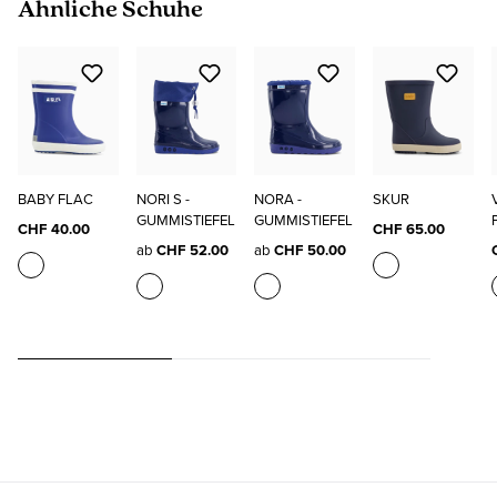
Produktgalerie überspringen
Ähnliche Schuhe
BABY FLAC
NORI S -
NORA -
SKUR
GUMMISTIEFEL
GUMMISTIEFEL
CHF 40.00
CHF 65.00
ab
CHF 52.00
ab
CHF 50.00