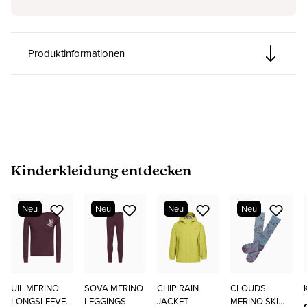
Produktinformationen
Produktgalerie überspringen
Kinderkleidung entdecken
Neu
Neu
Neu
Neu
UIL MERINO
SOVA MERINO
CHIP RAIN
CLOUDS
LONGSLEEVE
LEGGINGS
JACKET
MERINO SKI