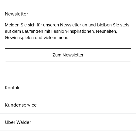
Newsletter
Melden Sie sich für unseren Newsletter an und bleiben Sie stets
auf dem Laufenden mit Fashion-Inspirationen, Neuheiten,
Gewinnspielen und vielem mehr.
Zum Newsletter
Kontakt
Kundenservice
24
CHF 45.00
Über Walder
25
CHF 45.00