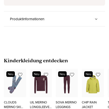
Produktinformationen
Produktgalerie überspringen
Kinderkleidung entdecken
Neu
Neu
Neu
Neu
CLOUDS
UIL MERINO
SOVA MERINO
CHIP RAIN
MERINO SKI
LONGSLEEVE
LEGGINGS
JACKET