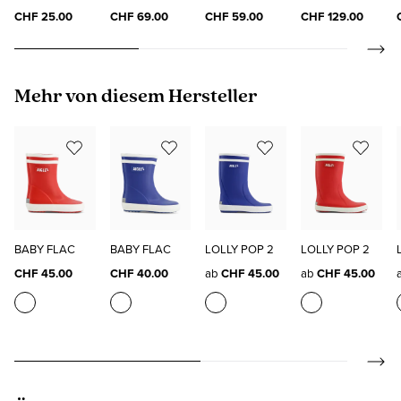
SOCKS
"ELO"
CHF 25.00
CHF 69.00
CHF 59.00
CHF 129.00
Produktgalerie überspringen
Mehr von diesem Hersteller
BABY FLAC
BABY FLAC
LOLLY POP 2
LOLLY POP 2
CHF 45.00
CHF 40.00
ab
CHF 45.00
ab
CHF 45.00