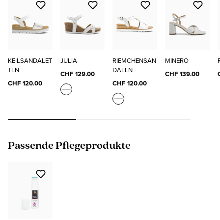
KEILSANDALET
JULIA
RIEMCHENSAN
MINERO
TEN
DALEN
CHF 129.00
CHF 139.00
CHF 120.00
CHF 120.00
Produktgalerie überspringen
Passende Pflegeprodukte