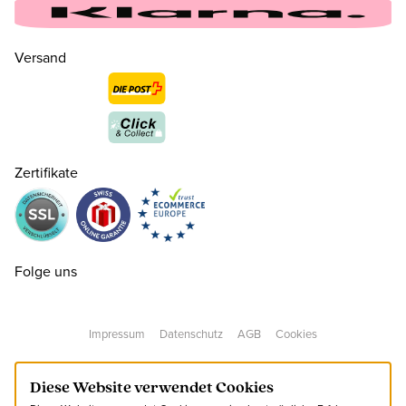
36 ( 3½ )
CHF 169.00
nur noch wenige verfügbar
Versand
37 ( 4 )
CHF 169.00
37.5 ( 4½ )
CHF 169.00
Zertifikate
38 ( 5 )
CHF 169.00
39 ( 5½ )
CHF 169.00
Folge uns
39.5 ( 6 )
CHF 169.00
Impressum
Datenschutz
AGB
Cookies
40 ( 6½ )
CHF 169.00
Diese Website verwendet Cookies