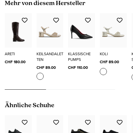
Produktgalerie überspringen
Mehr von diesem Hersteller
ARETI
KEILSANDALET
KLASSISCHE
KOLI
TEN
PUMPS
CHF 180.00
CHF 89.00
CHF 89.00
CHF 110.00
Produktgalerie überspringen
Ähnliche Schuhe