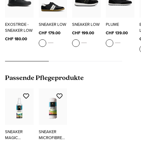
EXOSTRIDE -
SNEAKER LOW
SNEAKER LOW
PLUME
SNEAKER LOW
CHF 179.00
CHF 199.00
CHF 139.00
CHF 180.00
Produktgalerie überspringen
Passende Pflegeprodukte
SNEAKER
SNEAKER
MAGIC
MICROFIBRE