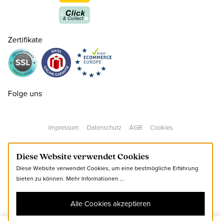
23
CHF 95.00
Zertifikate
24
CHF 100.00
25
CHF 100.00
Folge uns
26
CHF 100.00
Impressum
Datenschutz
AGB
Cookies
27
CHF 100.00
Diese Website verwendet Cookies
Diese Website verwendet Cookies, um eine bestmögliche Erfahrung
28
CHF 100.00
bieten zu können.
Mehr Informationen ...
Alle Cookies akzeptieren
29
CHF 100.00