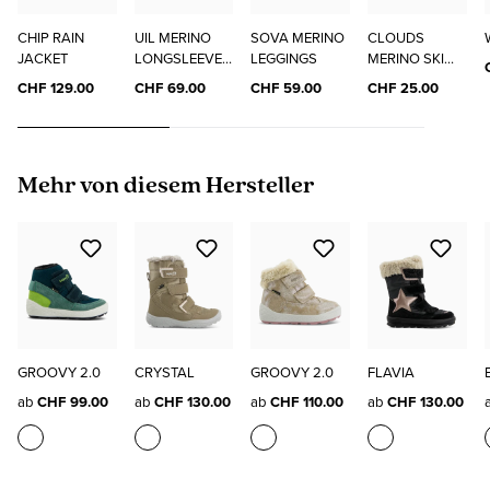
CHIP RAIN
UIL MERINO
SOVA MERINO
CLOUDS
JACKET
LONGSLEEVE
LEGGINGS
MERINO SKI
"ELO"
SOCKS
CHF 129.00
CHF 69.00
CHF 59.00
CHF 25.00
Produktgalerie überspringen
Mehr von diesem Hersteller
GROOVY 2.0
CRYSTAL
GROOVY 2.0
FLAVIA
ab
CHF 99.00
ab
CHF 130.00
ab
CHF 110.00
ab
CHF 130.00