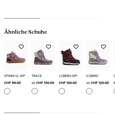
Produktgalerie überspringen
Ähnliche Schuhe
SPINNI VL WP
TRACE
LOBERG WP
ICEBIRD
CHF 99.00
ab
CHF 130.00
CHF 130.00
ab
CHF 120.00