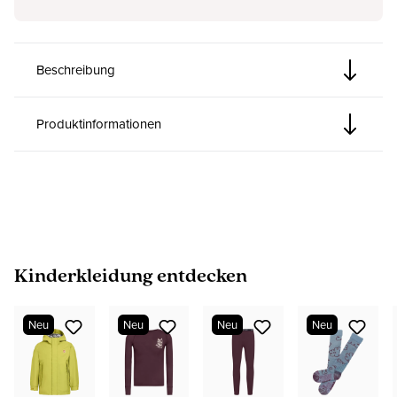
Beschreibung
Produktinformationen
Produktgalerie überspringen
Kinderkleidung entdecken
Neu
Neu
Neu
Neu