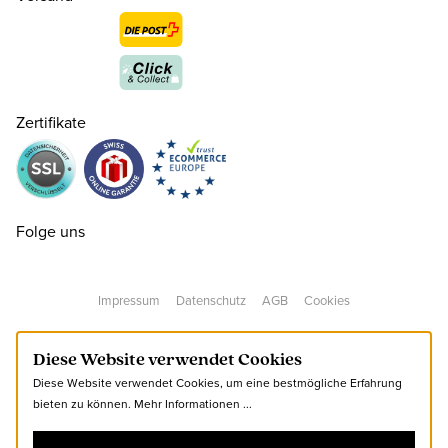
20
CHF 110.00
nur noch wenige verfügbar
21
CHF 110.00
Zertifikate
22
CHF 110.00
23
CHF 110.00
Folge uns
24
CHF 115.00
Impressum
Datenschutz
AGB
Cookies
25
CHF 115.00
Diese Website verwendet Cookies
Diese Website verwendet Cookies, um eine bestmögliche Erfahrung
26
CHF 120.00
bieten zu können.
Mehr Informationen ...