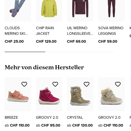
CLOUDS
CHIP RAIN
UIL MERINO
SOVA MERINO
MERINO SKI
JACKET
LONGSLEEVE
LEGGINGS
SOCKS
"ELO"
CHF 25.00
CHF 129.00
CHF 69.00
CHF 59.00
Produktgalerie überspringen
Mehr von diesem Hersteller
BREEZE
GROOVY 2.0
CRYSTAL
GROOVY 2.0
ab
CHF 110.00
ab
CHF 95.00
ab
CHF 130.00
ab
CHF 110.00