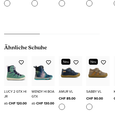
Produktgalerie überspringen
Ähnliche Schuhe
Neu
Neu
LUCY 2 GTX HI
WENDY HI BOA
AMUR VL
SABBY VL
JR
GTX
CHF 85.00
CHF 90.00
ab
CHF 120.00
ab
CHF 130.00