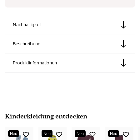
Nachhaltigkeit
Beschreibung
Produktinformationen
Produktgalerie überspringen
Kinderkleidung entdecken
Neu
Neu
Neu
Neu