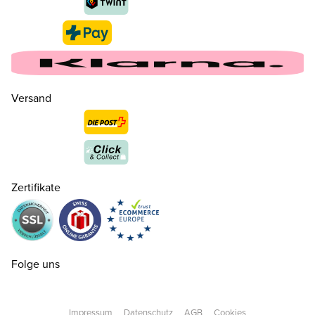
Versand
Zertifikate
20
CHF 49.50
nur noch wenige verfügbar
21
CHF 49.50
nur noch wenige verfügbar
Folge uns
22
CHF 49.50
nur noch wenige verfügbar
Impressum
Datenschutz
AGB
Cookies