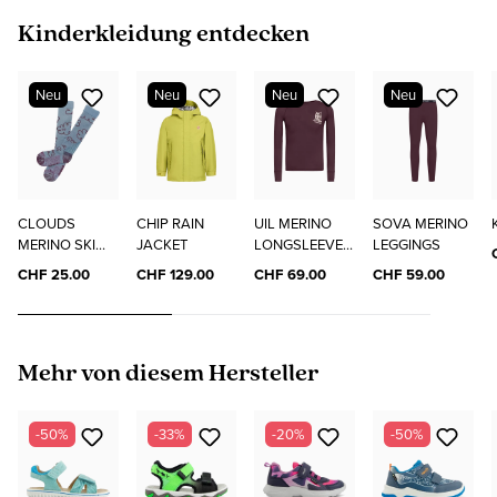
Produktgalerie überspringen
Kinderkleidung entdecken
Neu
Neu
Neu
Neu
CLOUDS
CHIP RAIN
UIL MERINO
SOVA MERINO
MERINO SKI
JACKET
LONGSLEEVE
LEGGINGS
SOCKS
"ELO"
CHF 25.00
CHF 129.00
CHF 69.00
CHF 59.00
Produktgalerie überspringen
Mehr von diesem Hersteller
-50%
-33%
-20%
-50%