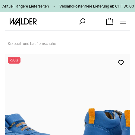
Zum Hauptinhalt springen
Aktuell längere Lieferzeiten
•
Versandkostenfreie Lieferung ab CHF 80
Krabbel- und Lauflernschuhe
Bildergalerie überspringen
-50%