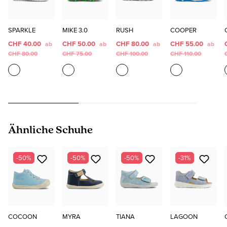
SPARKLE
MIKE 3.0
RUSH
COOPER
CHF 40.00
CHF 50.00
CHF 80.00
CHF 55.00
ab
ab
ab
ab
CHF 80.00
CHF 75.00
CHF 100.00
CHF 110.00
Produktgalerie überspringen
Ähnliche Schuhe
-50%
-50%
-50%
-31%
COCOON
MYRA
TIANA
LAGOON