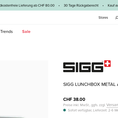
dkostenfreie Lieferung ab CHF 80.00 • 30 Tage Rückgaberecht • Kauf au
Stores
 Trends
Sale
SIGG LUNCHBOX METAL 
CHF 38.00
Versa
Preise inkl. MwSt., ggfs. zzgl.
Sofort verfügbar, Lieferzeit: 2-6 