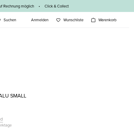
f Rechnung möglich • Click & Collect
Suchen
Anmelden
Wunschliste
Warenkorb
ALU SMALL
nd
Werktage