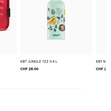
KBT JUNGLE TZZ 0.4 L
KBT MINN
CHF 28.00
CHF 28.