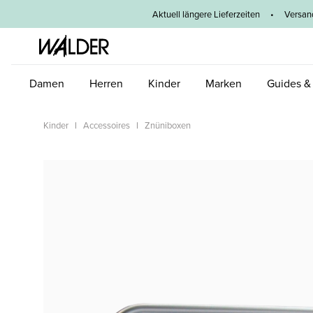
um Hauptinhalt springen
Zur Hauptnavigation springen
Aktuell längere Lieferzeiten
•
Versan
Damen
Herren
Kinder
Marken
Guides &
Kinder
Accessoires
Znüniboxen
Bildergalerie überspringen