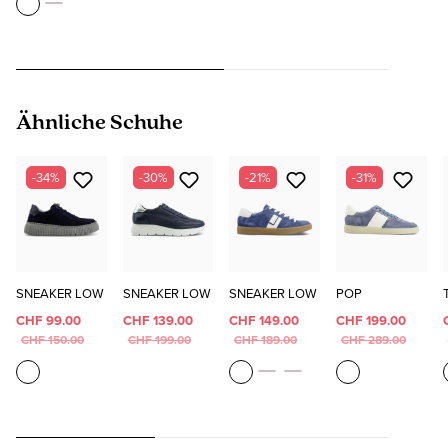
Produktgalerie überspringen
Ähnliche Schuhe
-34%
-30%
-21%
-31%
SNEAKER LOW
SNEAKER LOW
SNEAKER LOW
POP
CHF 99.00
CHF 139.00
CHF 149.00
CHF 199.00
CHF 150.00
CHF 199.00
CHF 189.00
CHF 289.00