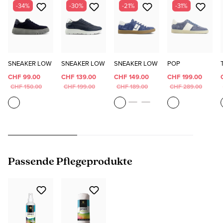
-34%
-30%
-21%
-31%
SNEAKER LOW
SNEAKER LOW
SNEAKER LOW
POP
CHF 99.00
CHF 139.00
CHF 149.00
CHF 199.00
CHF 150.00
CHF 199.00
CHF 189.00
CHF 289.00
Produktgalerie überspringen
Passende Pflegeprodukte