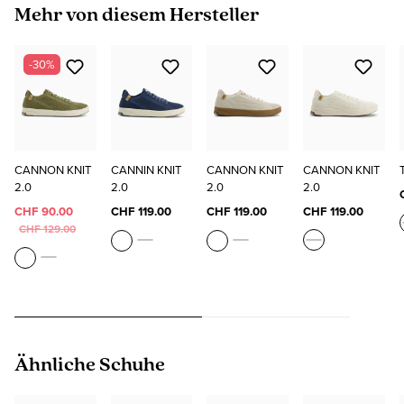
Produktgalerie überspringen
Mehr von diesem Hersteller
-30%
CANNON KNIT
CANNIN KNIT
CANNON KNIT
CANNON KNIT
2.0
2.0
2.0
2.0
CHF 90.00
CHF 119.00
CHF 119.00
CHF 119.00
CHF 129.00
Produktgalerie überspringen
Ähnliche Schuhe