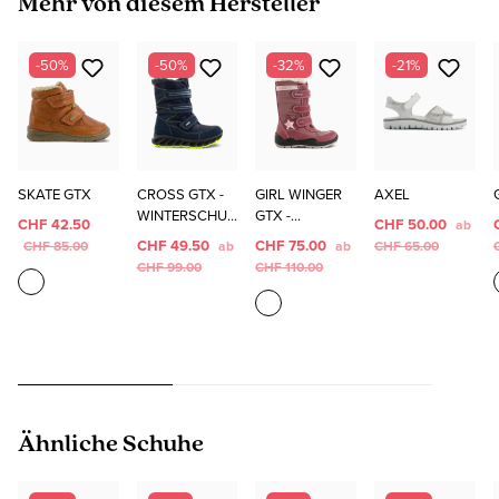
Mehr von diesem Hersteller
-50%
-50%
-32%
-21%
SKATE GTX
CROSS GTX -
GIRL WINGER
AXEL
WINTERSCHUH
GTX -
CHF 42.50
CHF 50.00
ab
E
WINTERSCHUH
CHF 49.50
CHF 75.00
CHF 85.00
ab
ab
CHF 65.00
E
CHF 99.00
CHF 110.00
Produktgalerie überspringen
Ähnliche Schuhe