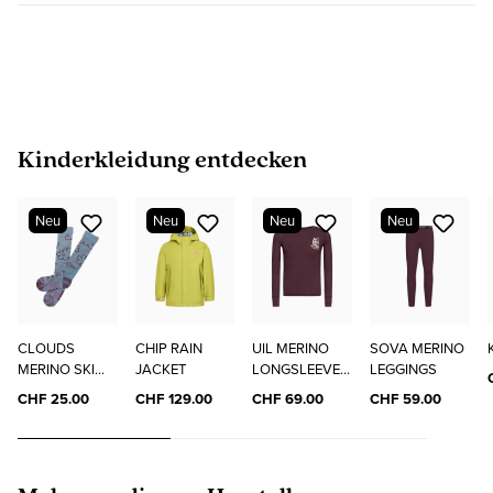
Produktgalerie überspringen
Kinderkleidung entdecken
Neu
Neu
Neu
Neu
CLOUDS
CHIP RAIN
UIL MERINO
SOVA MERINO
MERINO SKI
JACKET
LONGSLEEVE
LEGGINGS
SOCKS
"ELO"
CHF 25.00
CHF 129.00
CHF 69.00
CHF 59.00
Produktgalerie überspringen