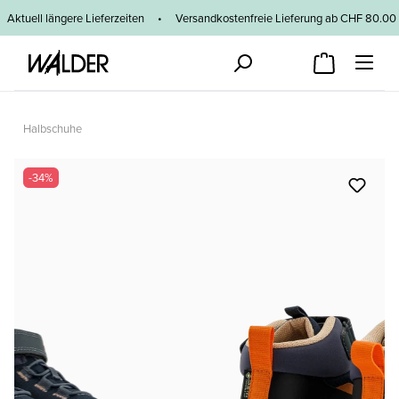
Zum Hauptinhalt springen
Aktuell längere Lieferzeiten
•
Versandkostenfreie Lieferung ab CHF 80
Halbschuhe
Bildergalerie überspringen
-34%