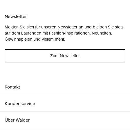
Newsletter
Melden Sie sich für unseren Newsletter an und bleiben Sie stets
auf dem Laufenden mit Fashion-Inspirationen, Neuheiten,
Gewinnspielen und vielem mehr.
Zum Newsletter
Kontakt
Kundenservice
25
CHF 89.00
nur noch wenige verfügbar
Über Walder
26
CHF 89.00