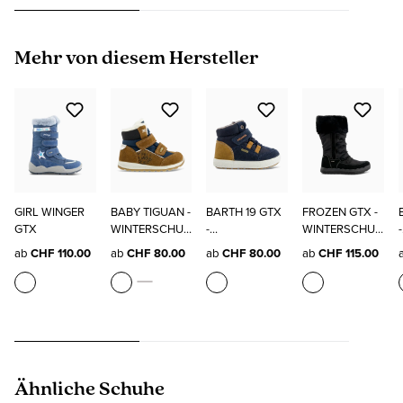
Produktgalerie überspringen
Mehr von diesem Hersteller
GIRL WINGER
BABY TIGUAN -
BARTH 19 GTX
FROZEN GTX -
GTX
WINTERSCHUH
-
WINTERSCHUH
-
E
WINTERSCHUH
E
ab
CHF 110.00
ab
CHF 80.00
ab
CHF 80.00
ab
CHF 115.00
E
Produktgalerie überspringen
Ähnliche Schuhe