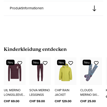
Produktinformationen
Produktgalerie überspringen
Kinderkleidung entdecken
Neu
Neu
Neu
Neu
UIL MERINO
SOVA MERINO
CHIP RAIN
CLOUDS
LONGSLEEVE
LEGGINGS
JACKET
MERINO SKI
"ELO"
SOCKS
CHF 69.00
CHF 59.00
CHF 129.00
CHF 25.00