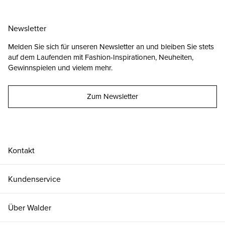
Newsletter
Melden Sie sich für unseren Newsletter an und bleiben Sie stets
auf dem Laufenden mit Fashion-Inspirationen, Neuheiten,
Gewinnspielen und vielem mehr.
Zum Newsletter
Kontakt
Kundenservice
25
CHF 89.00
nur noch wenige verfügbar
Über Walder
26
CHF 89.00