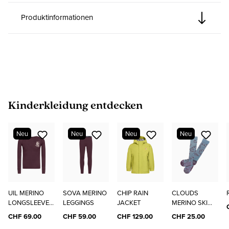
Produktinformationen
Produktgalerie überspringen
Kinderkleidung entdecken
Neu
Neu
Neu
Neu
UIL MERINO
SOVA MERINO
CHIP RAIN
CLOUDS
LONGSLEEVE
LEGGINGS
JACKET
MERINO SKI
"ELO"
SOCKS
CHF 69.00
CHF 59.00
CHF 129.00
CHF 25.00