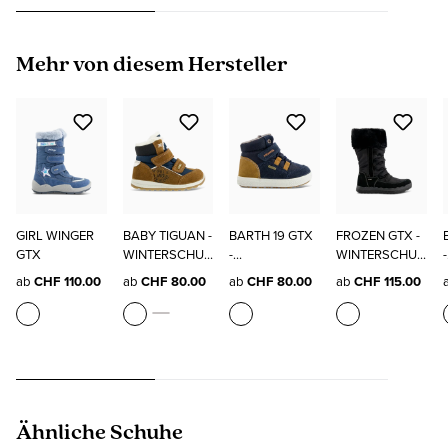
Produktgalerie überspringen
Mehr von diesem Hersteller
GIRL WINGER
BABY TIGUAN -
BARTH 19 GTX
FROZEN GTX -
GTX
WINTERSCHUH
-
WINTERSCHUH
-
E
WINTERSCHUH
E
ab
CHF 110.00
ab
CHF 80.00
ab
CHF 80.00
ab
CHF 115.00
E
Produktgalerie überspringen
Ähnliche Schuhe