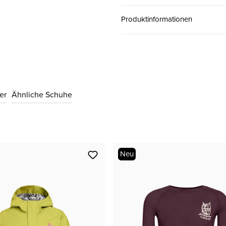
Produktinformationen
31
CHF 99.00
32
CHF 99.00
er
Ähnliche Schuhe
33
CHF 99.00
34
CHF 99.00
Neu
35
CHF 99.00
36
CHF 99.00