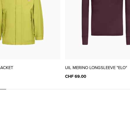
37
CHF 99.00
38
CHF 99.00
39
CHF 99.00
JACKET
UIL MERINO LONGSLEEVE "ELO"
CHF 69.00