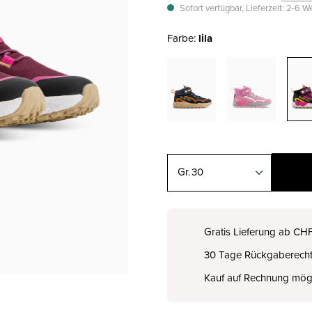
Sofort verfügbar, Lieferzeit: 2-6 
Farbe:
lila
30
28
CHF 89.00
Gratis Lieferung ab CH
30 Tage Rückgaberech
29
CHF 89.00
Kauf auf Rechnung mög
30
CHF 99.00