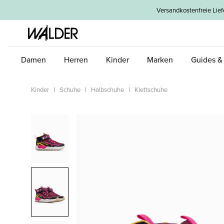
um Hauptinhalt springen
Zur Hauptnavigation springen
Versandkostenfreie L
Damen
Herren
Kinder
Marken
Guides &
Kinder
Schuhe
Halbschuhe
Klettschuhe
Bildergalerie überspringen