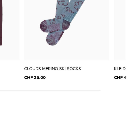
nur noch wenige verfügbar
nur noch wenige verfügbar
nur noch wenige verfügbar
CLOUDS MERINO SKI SOCKS
KLEID K
CHF 25.00
CHF 45.