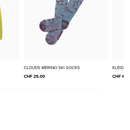
nur noch wenige verfügbar
nur noch wenige verfügbar
nur noch wenige verfügbar
CLOUDS MERINO SKI SOCKS
KLEID K
CHF 25.00
CHF 45.