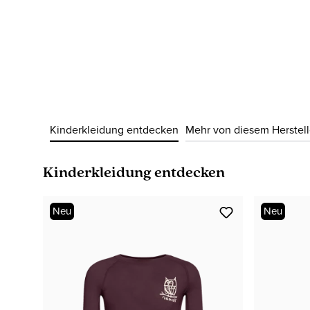
Kinderkleidung entdecken
Mehr von diesem Herstell
Produktgalerie überspringen
Kinderkleidung entdecken
Neu
Neu