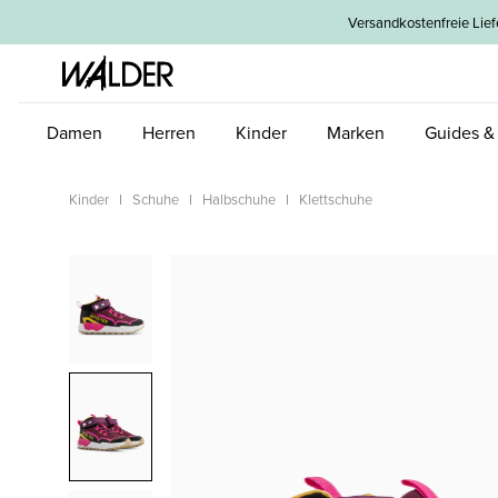
um Hauptinhalt springen
Zur Hauptnavigation springen
Versandkostenfreie L
Damen
Herren
Kinder
Marken
Guides &
Kinder
Schuhe
Halbschuhe
Klettschuhe
Bildergalerie überspringen