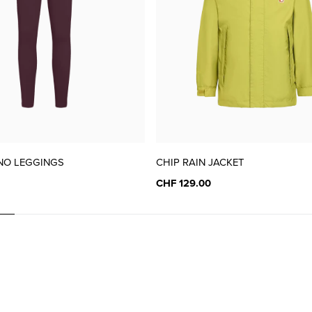
37
CHF 99.00
38
CHF 99.00
39
CHF 99.00
NO LEGGINGS
CHIP RAIN JACKET
CHF 129.00