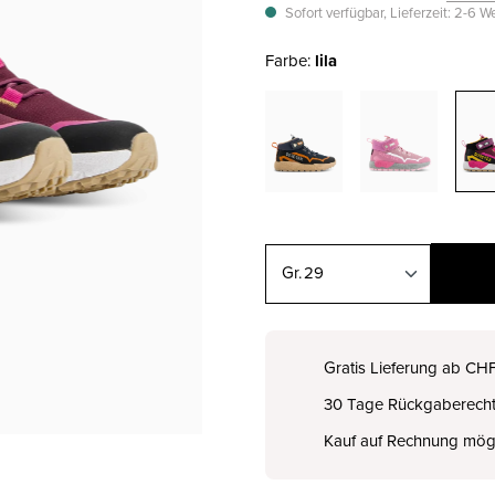
Sofort verfügbar, Lieferzeit: 2-6 
Farbe:
lila
29
28
CHF 89.00
Gratis Lieferung ab CH
30 Tage Rückgaberech
29
CHF 89.00
Kauf auf Rechnung mög
30
CHF 99.00