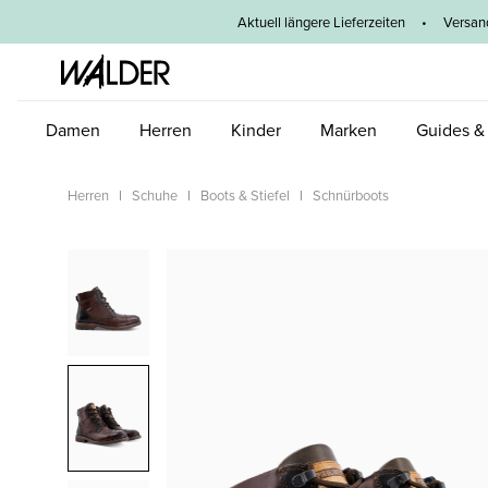
um Hauptinhalt springen
Zur Hauptnavigation springen
Aktuell längere Lieferzeiten
•
Versan
Damen
Herren
Kinder
Marken
Guides &
Herren
Schuhe
Boots & Stiefel
Schnürboots
Bildergalerie überspringen