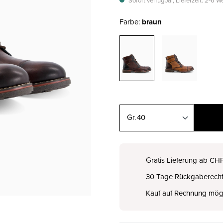
Sofort verfügbar, Lieferzeit: 2-6 
Farbe:
braun
40
39
CHF 170.00
Gratis Lieferung ab CH
30 Tage Rückgaberech
40
CHF 170.00
Kauf auf Rechnung mög
41
CHF 170.00