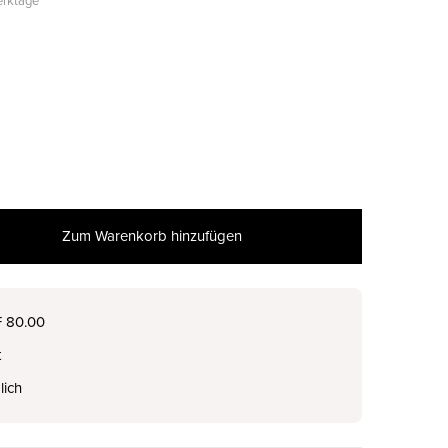
Werktage
Zum Warenkorb hinzufügen
nur noch wenige verfügbar
F 80.00
t
lich