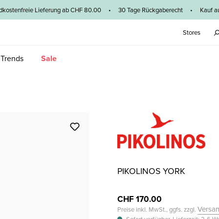
dkostenfreie Lieferung ab CHF 80.00 • 30 Tage Rückgaberecht • Kauf au
Stores
 Trends
Sale
PIKOLINOS YORK
CHF 170.00
Versa
Preise inkl. MwSt., ggfs. zzgl.