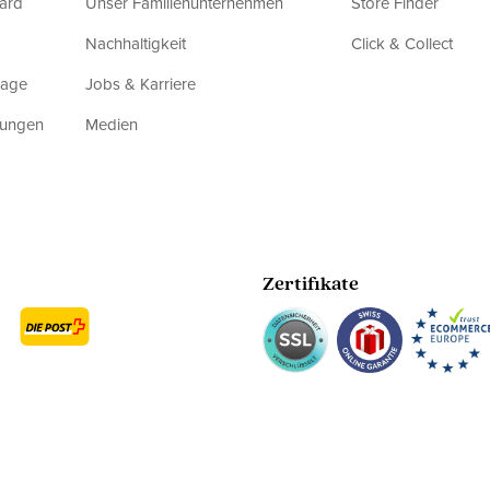
ard
Unser Familienunternehmen
Store Finder
Nachhaltigkeit
Click & Collect
rage
Jobs & Karriere
dungen
Medien
Zertifikate