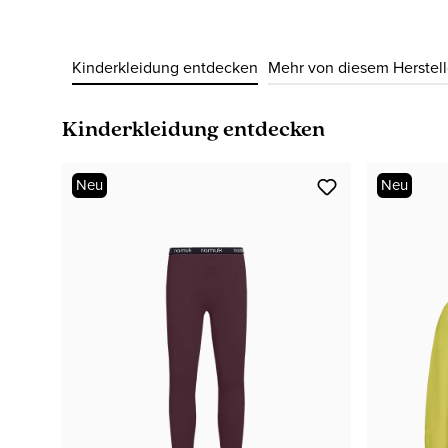
Kinderkleidung entdecken
Mehr von diesem Herstell
Produktgalerie überspringen
Kinderkleidung entdecken
Neu
Neu