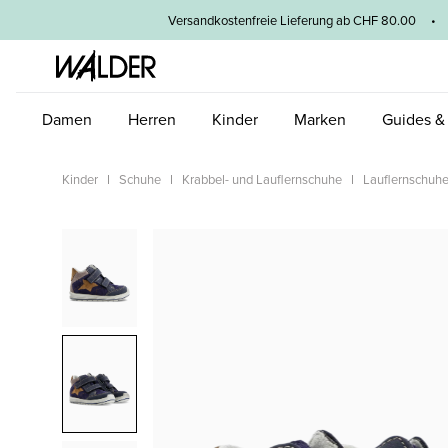
um Hauptinhalt springen
Zur Hauptnavigation springen
Versandkostenfreie Lieferung ab CHF 80.00 • 3
Damen
Herren
Kinder
Marken
Guides &
Kinder
Schuhe
Krabbel- und Lauflernschuhe
Lauflernschuh
Bildergalerie überspringen