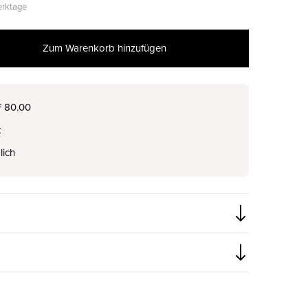
Werktage
Zum Warenkorb hinzufügen
nur noch wenige verfügbar
F 80.00
t
lich