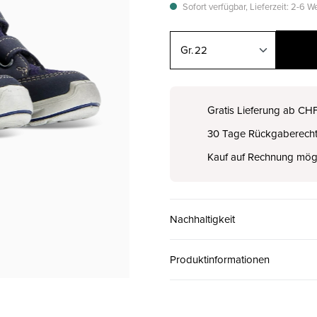
Sofort verfügbar, Lieferzeit: 2-6 
22
22
CHF 95.00
Gratis Lieferung ab CH
30 Tage Rückgaberech
23
CHF 95.00
Kauf auf Rechnung mög
24
CHF 95.00
Nachhaltigkeit
25
CHF 95.00
Produktinformationen
26
CHF 95.00