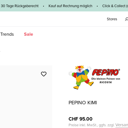
0 Tage Rückgaberecht • Kauf auf Rechnung möglich • Click & Collect (wege
Stores
 Trends
Sale
e
PEPINO KIMI
CHF 95.00
Versa
Preise inkl. MwSt., ggfs. zzgl.