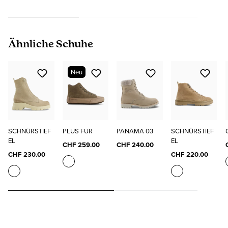
Produktgalerie überspringen
Ähnliche Schuhe
Neu
SCHNÜRSTIEF
PLUS FUR
PANAMA 03
SCHNÜRSTIEF
EL
EL
CHF 259.00
CHF 240.00
CHF 230.00
CHF 220.00