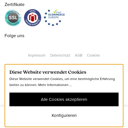
Zertifikate
37.5 ( 4½ )
CHF 220.00
nur noch wenige verfügbar
38 ( 5 )
CHF 220.00
Folge uns
38.5 ( 5½ )
CHF 220.00
nur noch wenige verfügbar
Impressum
Datenschutz
AGB
Cookies
39 ( 6 )
CHF 220.00
nur noch wenige verfügbar
Diese Website verwendet Cookies
Diese Website verwendet Cookies, um eine bestmögliche Erfahrung
40 ( 6½ )
CHF 220.00
nur noch wenige verfügbar
bieten zu können.
Mehr Informationen ...
Alle Cookies akzeptieren
40.5 ( 7 )
CHF 220.00
nur noch wenige verfügbar
Konfigurieren
36
Zum Warenkorb hinzufügen
41 ( 7½ )
CHF 220.00
nur noch wenige verfügbar