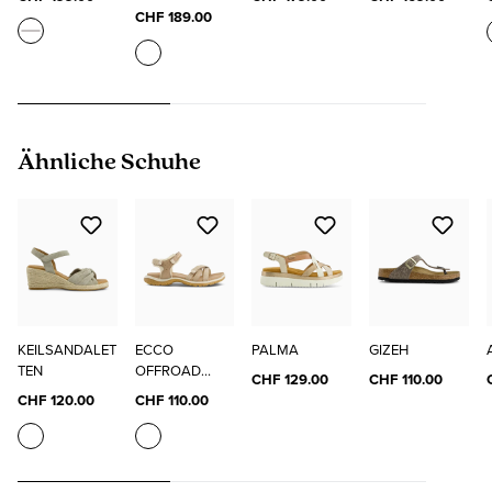
CHF 189.00
Produktgalerie überspringen
Ähnliche Schuhe
KEILSANDALET
ECCO
PALMA
GIZEH
TEN
OFFROAD
CHF 129.00
CHF 110.00
ROAM W
CHF 120.00
CHF 110.00