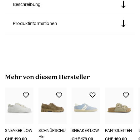
Beschreibung
Produktinformationen
Produktgalerie überspringen
Mehr von diesem Hersteller
SNEAKER LOW
SCHNÜRSCHU
SNEAKER LOW
PANTOLETTEN
HE
CHF 199.00
CHF 179.00
CHF 169.00