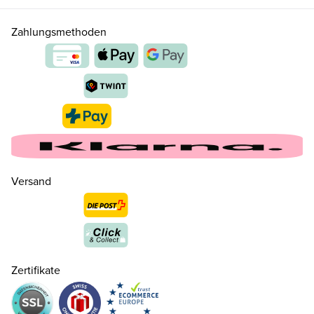
Zahlungsmethoden
Versand
36 ( 3½ )
CHF 169.00
nur noch wenige verfügbar
37 ( 4 )
CHF 169.00
Zertifikate
37.5 ( 4½ )
CHF 169.00
nur noch wenige verfügbar