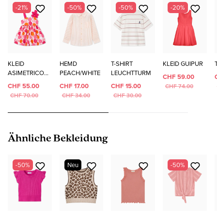
-21%
-50%
-50%
-20%
KLEID
HEMD
T-SHIRT
KLEID GUIPUR
ASIMETRICO
PEACH/WHITE
LEUCHTTURM
CHF 59.00
BLUMEN
CHF 55.00
CHF 17.00
CHF 15.00
CHF 74.00
CHF 70.00
CHF 34.00
CHF 30.00
Produktgalerie überspringen
Ähnliche Bekleidung
-50%
Neu
-50%