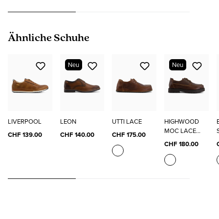
Produktgalerie überspringen
Ähnliche Schuhe
Neu
Neu
LIVERPOOL
LEON
UTTI LACE
HIGHWOOD
MOC LACE
CHF 139.00
CHF 140.00
CHF 175.00
LOW
CHF 180.00