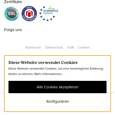
Zertifikate
42 ( 8 )
CHF 159.00
42.5 ( 8½ )
CHF 159.00
nur noch wenige verfügbar
Folge uns
43 ( 9 )
CHF 159.00
Impressum
Datenschutz
AGB
Cookies
44 ( 9½ )
CHF 159.00
Diese Website verwendet Cookies
Diese Website verwendet Cookies, um eine bestmögliche Erfahrung
44.5 ( 10 )
CHF 159.00
bieten zu können.
Mehr Informationen ...
Alle Cookies akzeptieren
45 ( 10½ )
CHF 159.00
nur noch wenige verfügbar
Konfigurieren
42.5
Zum Warenkorb hinzufügen
46 ( 11 )
CHF 159.00
nur noch wenige verfügbar