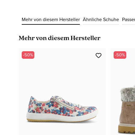
Mehr von diesem Hersteller
Ähnliche Schuhe
Passe
Produktgalerie überspringen
Mehr von diesem Hersteller
-50%
-50%