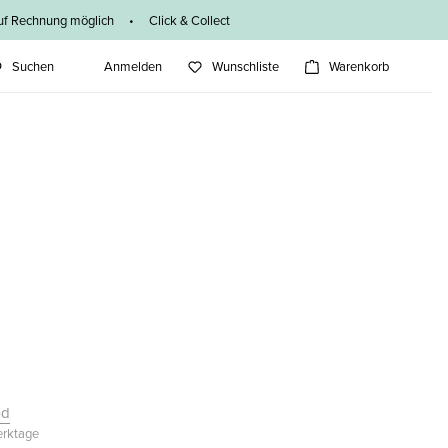
f Rechnung möglich • Click & Collect
Suchen
Anmelden
Wunschliste
Warenkorb
nd
Werktage