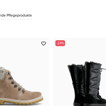
41 ( 7 )
CHF 119.00
nde Pflegeprodukte
41.5 ( 7½ )
CHF 119.00
-24%
42 ( 8 )
CHF 119.00