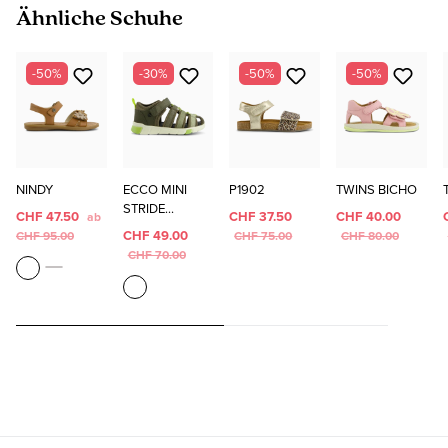
Produktgalerie überspringen
Ähnliche Schuhe
-50%
-30%
-50%
-50%
NINDY
ECCO MINI
P1902
TWINS BICHO
STRIDE
CHF 47.50
CHF 37.50
CHF 40.00
ab
SANDAL
CHF 49.00
CHF 95.00
CHF 75.00
CHF 80.00
CHF 70.00