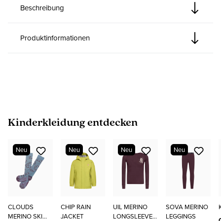
Beschreibung
Produktinformationen
Produktgalerie überspringen
Kinderkleidung entdecken
Neu
Neu
Neu
Neu
CLOUDS
CHIP RAIN
UIL MERINO
SOVA MERINO
MERINO SKI
JACKET
LONGSLEEVE
LEGGINGS