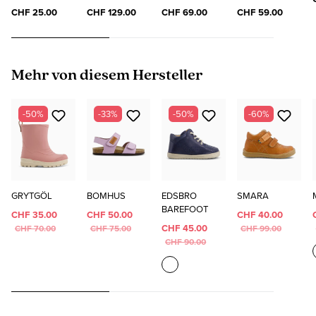
SOCKS
"ELO"
CHF 25.00
CHF 129.00
CHF 69.00
CHF 59.00
Produktgalerie überspringen
Mehr von diesem Hersteller
-50%
-33%
-50%
-60%
GRYTGÖL
BOMHUS
EDSBRO
SMARA
BAREFOOT
CHF 35.00
CHF 50.00
CHF 40.00
CHF 45.00
CHF 70.00
CHF 75.00
CHF 99.00
CHF 90.00