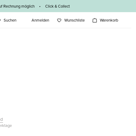
f Rechnung möglich • Click & Collect
Suchen
Anmelden
Wunschliste
Warenkorb
nd
Werktage