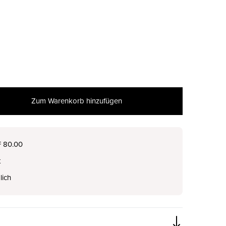
Zum Warenkorb hinzufügen
nur noch wenige verfügbar
F 80.00
t
nur noch wenige verfügbar
lich
nur noch wenige verfügbar