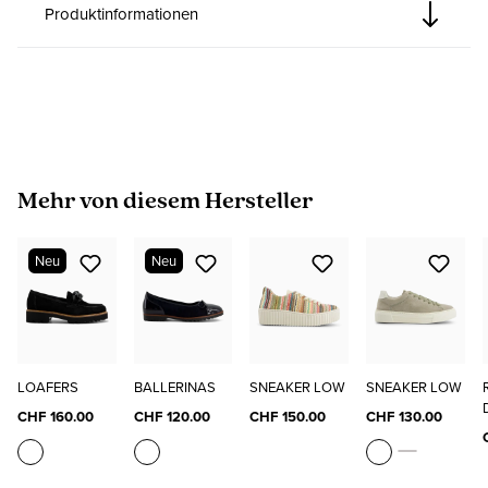
Produktinformationen
Produktgalerie überspringen
Mehr von diesem Hersteller
Neu
Neu
LOAFERS
BALLERINAS
SNEAKER LOW
SNEAKER LOW
CHF 160.00
CHF 120.00
CHF 150.00
CHF 130.00