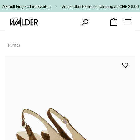
Zum Hauptinhalt springen
Aktuell längere Lieferzeiten
•
Versandkostenfreie Lieferung ab CHF 80
Pumps
Bildergalerie überspringen