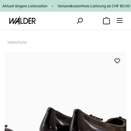
Zum Hauptinhalt springen
Aktuell längere Lieferzeiten
•
Versandkostenfreie Lieferung ab CHF 80
Halbschuhe
Bildergalerie überspringen