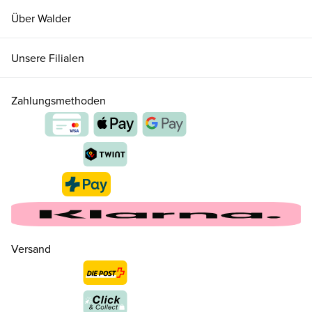
Über Walder
Unsere Filialen
Zahlungsmethoden
35 ( 2½ )
CHF 120.00
35.5 ( 3 )
CHF 120.00
nur noch wenige verfügbar
36 ( 3½ )
CHF 120.00
Versand
37 ( 4 )
CHF 120.00
37.5 ( 4½ )
CHF 120.00