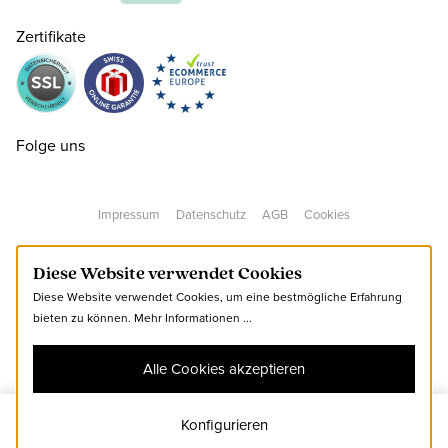
Zertifikate
38 ( 5 )
CHF 120.00
38.5 ( 5½ )
CHF 120.00
Folge uns
39 ( 6 )
CHF 120.00
Impressum
Datenschutz
AGB
Cookies
40 ( 6½ )
CHF 120.00
Diese Website verwendet Cookies
Diese Website verwendet Cookies, um eine bestmögliche Erfahrung
40.5 ( 7 )
CHF 120.00
bieten zu können.
Mehr Informationen ...
Alle Cookies akzeptieren
41 ( 7½ )
CHF 120.00
Konfigurieren
37.5
Zum Warenkorb hinzufügen