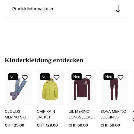
Produktinformationen
Produktgalerie überspringen
Kinderkleidung entdecken
Neu
Neu
Neu
Neu
CLOUDS
CHIP RAIN
UIL MERINO
SOVA MERINO
MERINO SKI
JACKET
LONGSLEEVE
LEGGINGS
SOCKS
"ELO"
CHF 25.00
CHF 129.00
CHF 69.00
CHF 59.00