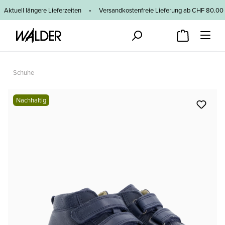
Zum Hauptinhalt springen
Aktuell längere Lieferzeiten
•
Versandkostenfreie Lieferung ab CHF 80
Schuhe
Bildergalerie überspringen
Nachhaltig