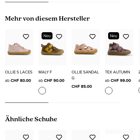
Produktgalerie überspringen
Mehr von diesem Hersteller
Neu
Neu
OLLIE S LACES
MALY F
OLLIE SANDAL
TEX AUTUMN
G
ab
CHF 80.00
ab
CHF 90.00
ab
CHF 99.00
CHF 85.00
Produktgalerie überspringen
Ähnliche Schuhe