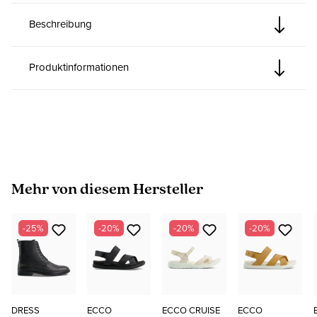
Beschreibung
Produktinformationen
Produktgalerie überspringen
Mehr von diesem Hersteller
-25%
-20%
-20%
-20%
DRESS
ECCO
ECCO CRUISE
ECCO