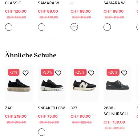
CLASSIC
SAMARA W
II
SAMARA W
CHF 120.00
CHF 88.00
CHF 88.00
CHF 88.00
CHF 160.00
CHF 110.00
CHF 110.00
CHF 110.00
Produktgalerie überspringen
Ähnliche Schuhe
-31%
-50%
-25%
-26%
ZAP
SNEAKER LOW
327
2688 -
SCHNÜRSCHU
CHF 219.00
CHF 75.00
CHF 90.00
HE
CHF 139.00
CHF 319.00
CHF 150.00
CHF 120.00
CHF 189.00