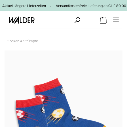
Zum Hauptinhalt springen
Aktuell längere Lieferzeiten
•
Versandkostenfreie Lieferung ab CHF 80
Socken & Strümpfe
Bildergalerie überspringen