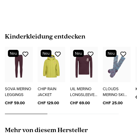
Produktgalerie überspringen
Kinderkleidung entdecken
Neu
Neu
Neu
Neu
SOVA MERINO
CHIP RAIN
UIL MERINO
CLOUDS
LEGGINGS
JACKET
LONGSLEEVE
MERINO SKI
"ELO"
SOCKS
CHF 59.00
CHF 129.00
CHF 69.00
CHF 25.00
Produktgalerie überspringen
Mehr von diesem Hersteller