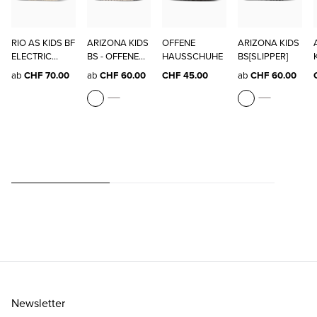
RIO AS KIDS BF
ARIZONA KIDS
OFFENE
ARIZONA KIDS
ELECTRIC
BS - OFFENE
HAUSSCHUHE
BS[SLIPPER]
METALL
HAUSSCHUHE
ab
CHF 70.00
ab
CHF 60.00
CHF 45.00
ab
CHF 60.00
Newsletter