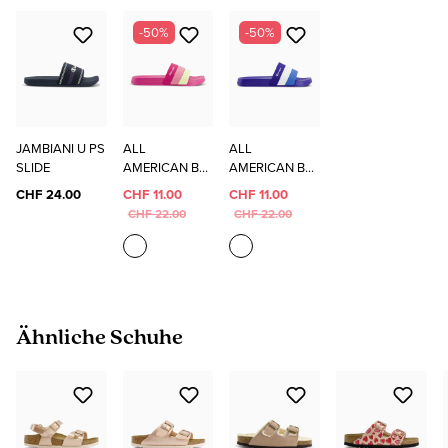
-50%
-50%
JAMBIANI U PS
ALL
ALL
SLIDE
AMERICAN B
AMERICAN B
PS SLIDE
PS SLIDE
CHF 24.00
CHF 11.00
CHF 11.00
CHF 22.00
CHF 22.00
Produktgalerie überspringen
Ähnliche Schuhe