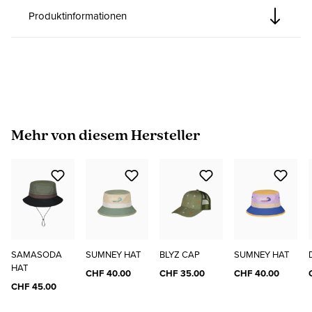
Produktinformationen
Produktgalerie überspringen
Mehr von diesem Hersteller
SAMASODA
SUMNEY HAT
BLYZ CAP
SUMNEY HAT
HAT
CHF 40.00
CHF 35.00
CHF 40.00
CHF 45.00